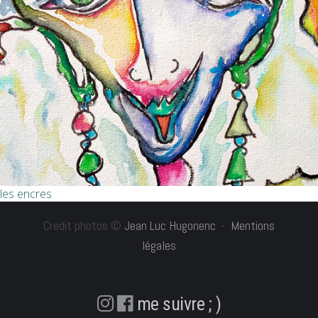
les encres
Credit photos ©
Jean Luc Hugonenc
-
Mentions
légales
me suivre ; )